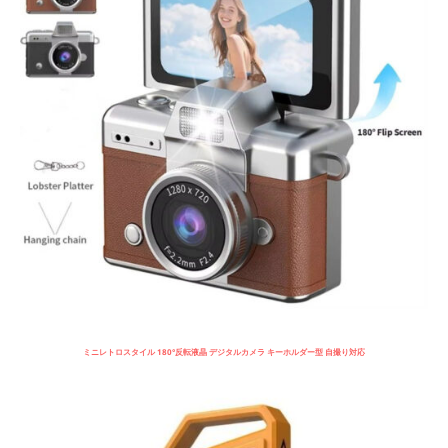
ミニレトロスタイル 180°反転液晶 デジタルカメラ キーホルダー型 自撮り対応