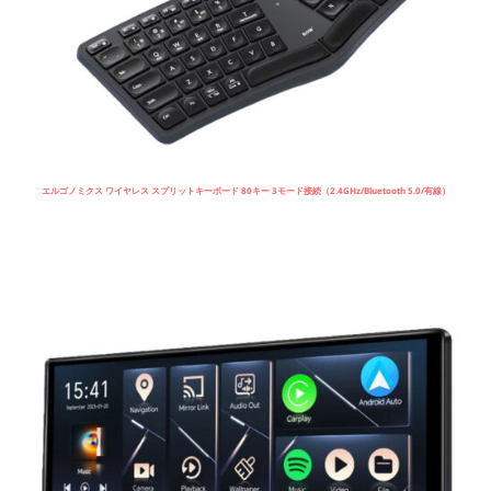
エルゴノミクス ワイヤレス スプリットキーボード 80キー 3モード接続（2.4GHz/Bluetooth 5.0/有線）