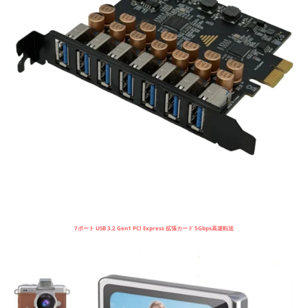
7ポート USB 3.2 Gen1 PCI Express 拡張カード 5Gbps高速転送