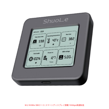
M.2 NVMe SSDケース スマートディスプレイ搭載 10Gbps高速転送