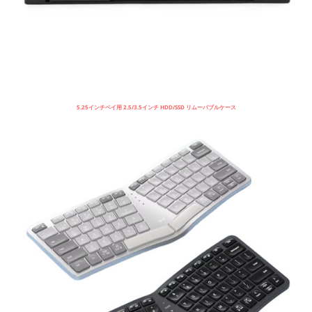
5.25インチベイ用 2.5/3.5インチ HDD/SSD リムーバブルケース