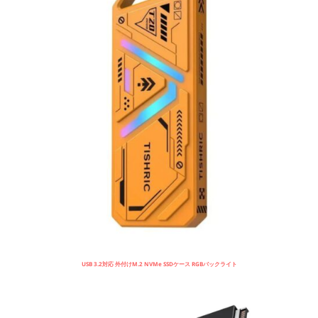
USB 3.2対応 外付けM.2 NVMe SSDケース RGBバックライト