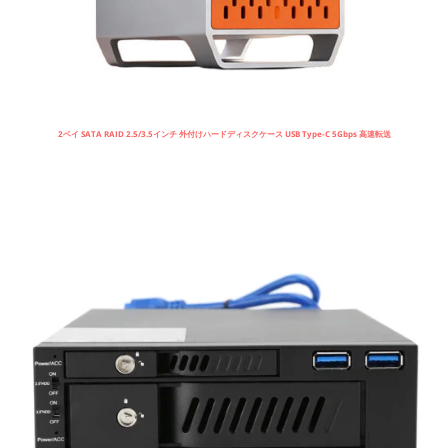
2ベイ SATA RAID 2.5/3.5インチ 外付けハードディスクケース USB Type-C 5Gbps 高速転送