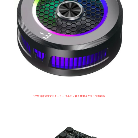
15W 超冷却スマホクーラー ペルチェ素子 磁気＆クリップ両対応