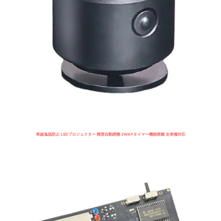
車線逸脱防止 LEDプロジェクター 輝度自動調整 2WAYタイマー機能搭載 全車種対応