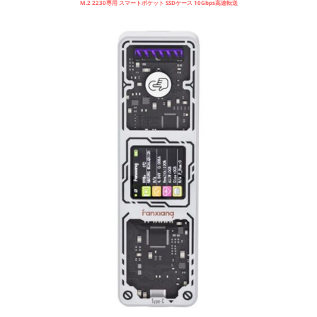
M.2 2230専用 スマートポケット SSDケース 10Gbps高速転送