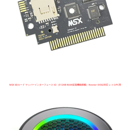
MSX SDカード マッパーインターフェース V2（512KB RAM拡張機能搭載）Nextor DOS2対応 レトロPC用