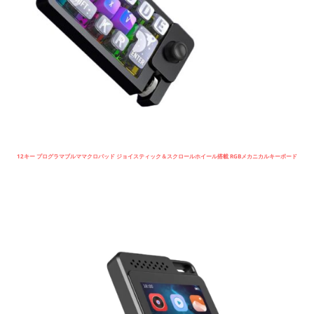
12キー プログラマブルママクロパッド ジョイスティック＆スクロールホイール搭載 RGBメカニカルキーボード