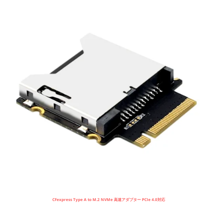
CFexpress Type A to M.2 NVMe 高速アダプター PCIe 4.0対応